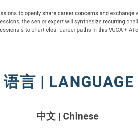
scussions to openly share career concerns and exchange 
ssions, the senior expert will synthesize recurring chal
ssionals to chart clear career paths in this VUCA + AI e
语言 | LANGUAGE
中文 | Chinese