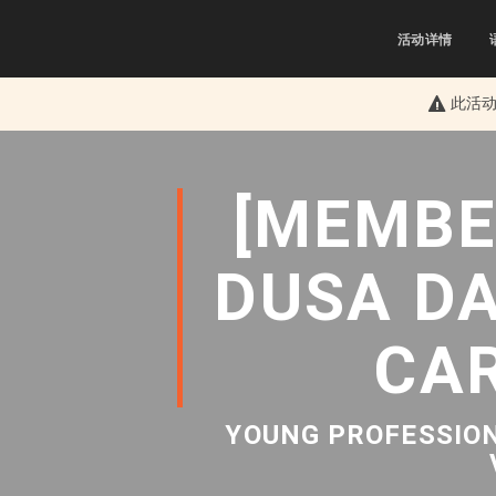
活动详情
此活
[MEMBER
DUSA DA
CA
YOUNG PROFESSIO