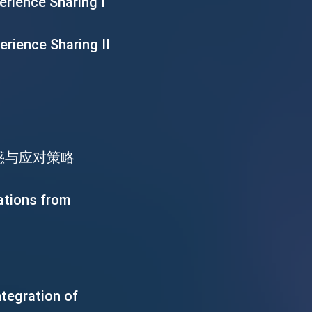
ence Sharing I
ence Sharing II
困惑与应对策略
ions from
gration of