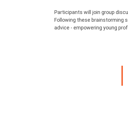
Participants will join group di
Following these brainstorming se
advice - empowering young profe