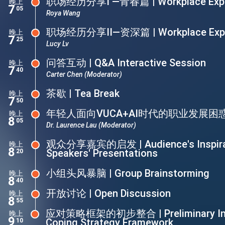
职场经历分享I —青春篇 | Workplace Experi
晚上
7
05
Roya Wang
职场经历分享II—资深篇 | Workplace Experi
晚上
7
25
Lucy Lv
问答互动 | Q&A Interactive Session
晚上
7
40
Carter Chen (Moderator)
茶歇 | Tea Break
晚上
7
50
年轻人面向VUCA+AI时代的职业发展
晚上
8
05
Dr. Laurence Lau (Moderator)
观众分享嘉宾的启发 | Audience's Inspirat
晚上
8
Speakers' Presentations
20
小组头风暴脑 | Group Brainstorming
晚上
8
40
开放讨论 | Open Discussion
晚上
8
55
应对策略框架的初步整合 | Preliminary Inte
晚上
9
Coping Strategy Framework
10